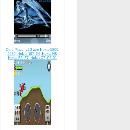
Core Player v1.3 для Nokia 5800,
5530, Nokia N97, X6, Nokia N8,
Nokia E6, E7, Nokia C7, C6-01