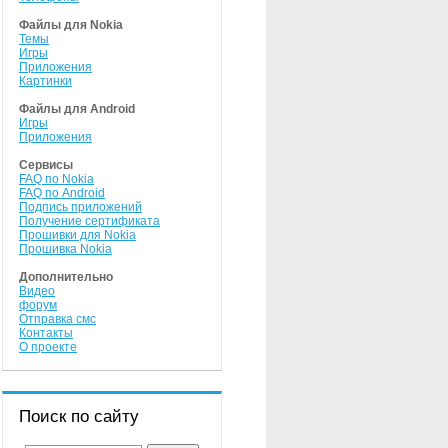
Файлы для Nokia
Темы
Игры
Приложения
Картинки
Файлы для Android
Игры
Приложения
Сервисы
FAQ по Nokia
FAQ по Android
Подпись приложений
Получение сертификата
Прошивки для Nokia
Прошивка Nokia
Дополнительно
Видео
форум
Отправка смс
Контакты
О проекте
Поиск по сайту