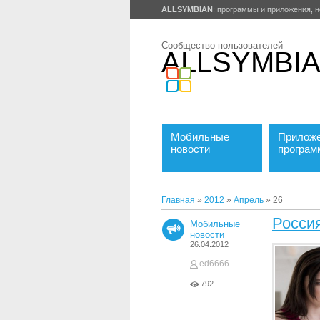
ALLSYMBIAN
: программы и приложения, н
Сообщество пользователей
ALLSYMBI
Мобильные
Приложе
новости
програ
Главная
»
2012
»
Апрель
»
26
Росси
Мобильные
новости
26.04.2012
ed6666
792