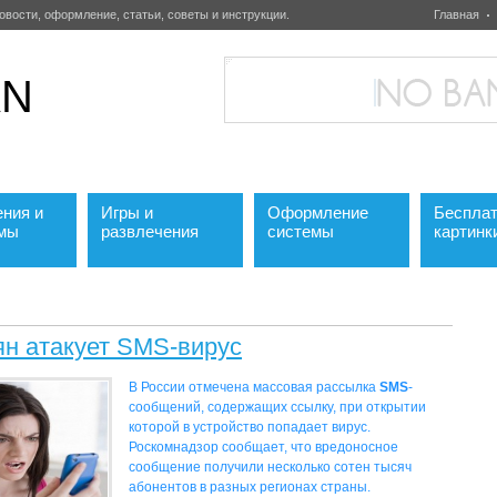
овости, оформление, статьи, советы и инструкции.
Главная
AN
ния и
Игры и
Оформление
Беспла
ммы
развлечения
системы
картинк
ян атакует SMS-вирус
В России отмечена массовая рассылка
SMS
-
сообщений, содержащих ссылку, при открытии
которой в устройство попадает вирус.
Роскомнадзор сообщает, что вредоносное
сообщение получили несколько сотен тысяч
абонентов в разных регионах страны.