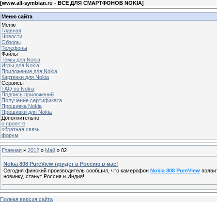
[
www.all-symbian.ru - ВСЕ ДЛЯ СМАРТФОНОВ NOKIA
]
Меню сайта
Меню
Главная
Новости
Обзоры
Телефоны
Файлы
Темы для Nokia
Игры для Nokia
Приложения для Nokia
Картинки для Nokia
Сервисы
FAQ по Nokia
Подпись приложений
Получение сертификата
Прошивка Nokia
Прошивки для Nokia
Дополнительно
о проекте
обратная связь
форум
Главная
»
2012
»
Май
»
02
Nokia 808 PureView придет в Россию в мае!
Сегодня финский производитель сообщил, что камерофон
Nokia 808 PureView
появит
новинку, станут Россия и Индия!
Полная версия сайта