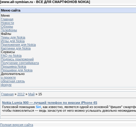
[
www.all-symbian.ru - ВСЕ ДЛЯ СМАРТФОНОВ NOKIA
]
Меню сайта
Меню
Главная
Новости
Обзоры
Телефоны
Файлы
Темы для Nokia
Игры для Nokia
Приложения для Nokia
Картинки для Nokia
Сервисы
FAQ по Nokia
Подпись приложений
Получение сертификата
Прошивка Nokia
Прошивки для Nokia
Дополнительно
о проекте
обратная связь
форум
Главная
»
2012
»
Май
»
15
Nokia Lumia 900 — лучший телефон по версии iPhone 4S
Голосовой помощник
Siri
, как известно, является одной из основной "фишек" смартф
чтобы повеселиться — ведь зачастую от него можно услышать довольно неожиданн
Полная версия сайта