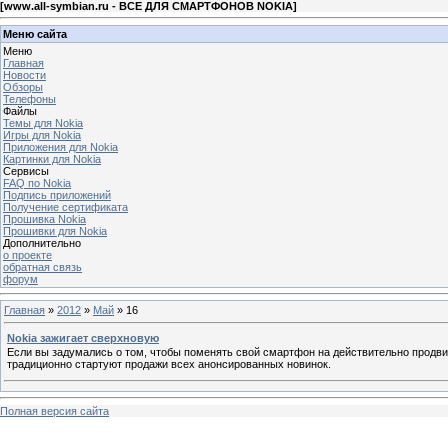
[
www.all-symbian.ru - ВСЕ ДЛЯ СМАРТФОНОВ NOKIA
]
Меню сайта
Меню
Главная
Новости
Обзоры
Телефоны
Файлы
Темы для Nokia
Игры для Nokia
Приложения для Nokia
Картинки для Nokia
Сервисы
FAQ по Nokia
Подпись приложений
Получение сертификата
Прошивка Nokia
Прошивки для Nokia
Дополнительно
о проекте
обратная связь
форум
Главная
»
2012
»
Май
»
16
Nokia зажигает сверхновую
Если вы задумались о том, чтобы поменять свой смартфон на действительно продв
традиционно стартуют продажи всех анонсированных новинок.
Полная версия сайта