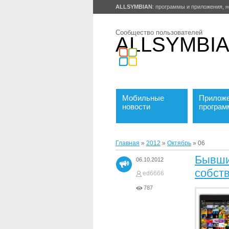
ALLSYMBIAN
: программы и приложения, н
Сообщество пользователей
ALLSYMBI
Мобильные
Приложе
новости
програ
Главная
»
2012
»
Октябрь
»
06
Бывши
06.10.2012
собст
ed6666
787