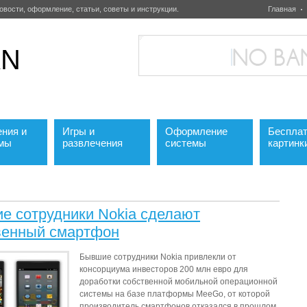
овости, оформление, статьи, советы и инструкции.
Главная
AN
ния и
Игры и
Оформление
Беспла
ммы
развлечения
системы
картинк
е сотрудники Nokia сделают
венный смартфон
Бывшие сотрудники Nokia привлекли от
консорциума инвесторов 200 млн евро для
доработки собственной мобильной операционной
системы на базе платформы MeeGo, от которой
производитель смартфонов отказался в прошлом