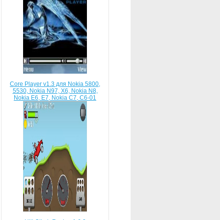
Core Player v1.3 для Nokia 5800,
5530, Nokia N97, X6, Nokia N8,
Nokia E6, E7, Nokia C7, C6-01