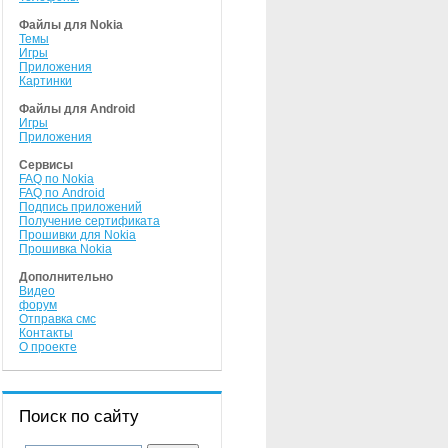
Файлы для Nokia
Темы
Игры
Приложения
Картинки
Файлы для Android
Игры
Приложения
Сервисы
FAQ по Nokia
FAQ по Android
Подпись приложений
Получение сертификата
Прошивки для Nokia
Прошивка Nokia
Дополнительно
Видео
форум
Отправка смс
Контакты
О проекте
Поиск по сайту