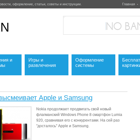
овости, оформление, статьи, советы и инструкции.
Главная
AN
ния и
Игры и
Оформление
Беспла
ммы
развлечения
системы
картинк
 высмеивает Apple и Samsung
Nokia продолжает продвигать свой новый
флагманский Windows Phone 8 смартфон Lumia
920, сравнивая его с конкурентами. На сей раз
"досталось" Apple и Samsung.