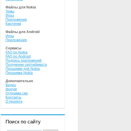
Файлы для Nokia
Темы
Игры
Приложения
Картинки
Файлы для Android
Игры
Приложения
Сервисы
FAQ по Nokia
FAQ по Android
Подпись приложений
Получение сертификата
Прошивки для Nokia
Прошивка Nokia
Дополнительно
Видео
форум
Отправка смс
Контакты
О проекте
Поиск по сайту