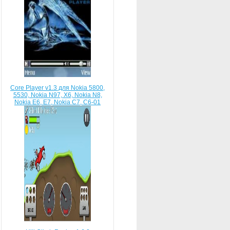
Core Player v1.3 для Nokia 5800,
5530, Nokia N97, X6, Nokia N8,
Nokia E6, E7, Nokia C7, C6-01