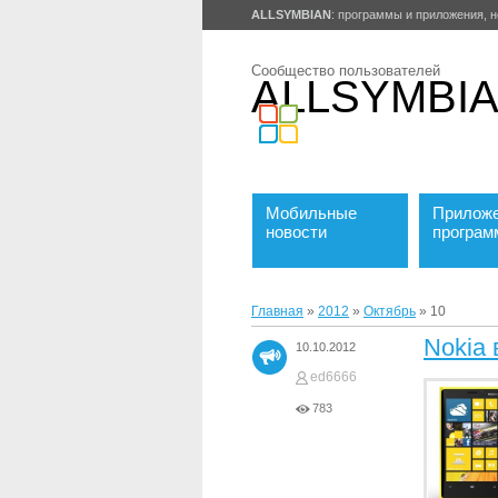
ALLSYMBIAN
: программы и приложения, н
Сообщество пользователей
ALLSYMBI
Мобильные
Приложе
новости
програ
Главная
»
2012
»
Октябрь
»
10
Nokia
10.10.2012
ed6666
783